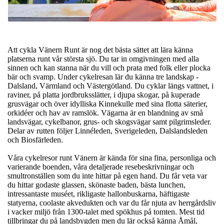
Att cykla Vänern Runt är nog det bästa sättet att lära känna
platserna runt vår största sjö. Du tar in omgivningen med alla
sinnen och kan stanna när du vill och prata med folk eller plocka
bär och svamp. Under cykelresan lär du känna tre landskap -
Dalsland, Värmland och Västergötland. Du cyklar längs vattnet, i
raviner, på platta jordbruksslätter, i djupa skogar, på kuperade
grusvägar och över idylliska Kinnekulle med sina flotta säterier,
orkidéer och hav av ramslök. Vägarna är en blandning av små
landsvägar, cykelbanor, grus- och skogsvägar samt pilgrimsleder.
Delar av rutten följer Linnéleden, Sverigeleden, Dalslandsleden
och Biosfärleden.
Våra cykelresor runt Vänern är kända för sina fina, personliga och
varierande boenden, våra detaljerade resebeskrivningar och
smultronställen som du inte hittar på egen hand. Du får veta var
du hittar godaste glassen, skönaste baden, bästa lunchen,
intressantaste muséet, rikligaste hallonbuskarna, häftigaste
statyerna, coolaste akvedukten och var du får njuta av herrgårdsliv
i vacker miljö från 1300-talet med spökhus på tomten. Mest tid
tillbringar du på landsbygden men du lär också känna Åmål,