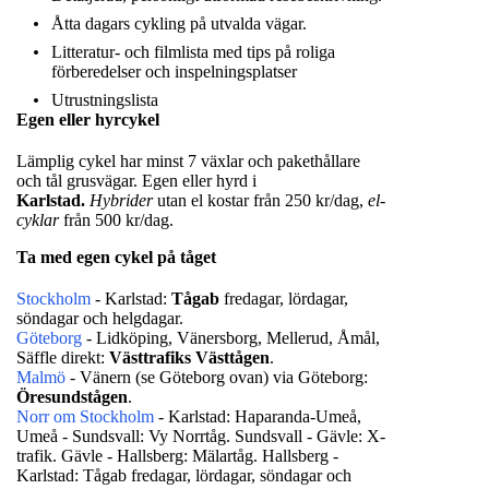
Åtta dagars cykling på utvalda vägar.
Litteratur- och filmlista med tips på roliga
förberedelser och inspelningsplatser
Utrustningslista
Egen eller hyrcykel
Lämplig cykel har minst 7 växlar och pakethållare
och tål grusvägar. Egen eller hyrd i
Karlstad.
Hybrider
utan el kostar från 250 kr/dag,
el-
cyklar
från 500 kr/dag.
Ta med egen cykel på tåget
Stockholm
- Karlstad:
Tågab
fredagar, lördagar,
söndagar och helgdagar.
Göteborg
- Lidköping, Vänersborg, Mellerud, Åmål,
Säffle direkt:
Västtrafiks Västtågen
.
Malmö
- Vänern (se Göteborg ovan) via Göteborg:
Öresundstågen
.
Norr om Stockholm
- Karlstad: Haparanda-Umeå,
Umeå - Sundsvall: Vy Norrtåg. Sundsvall - Gävle: X-
trafik. Gävle - Hallsberg: Mälartåg. Hallsberg -
Karlstad: Tågab fredagar, lördagar, söndagar och