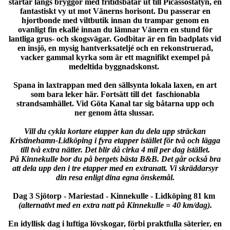
startar längs bryggor med fritidsbåtar ut till Picassostatyn, en
fantastiskt vy ut mot Vänerns horisont. Du passerar en
hjortbonde med viltbutik innan du trampar genom en
ovanligt fin ekallé innan du lämnar Vänern en stund för
lantliga grus- och skogsvägar. Godbitar är en fin badplats vid
en insjö, en mysig hantverksateljé och en rekonstruerad,
vacker gammal kyrka som är ett magnifikt exempel på
medeltida byggnadskonst.
Spana in laxtrappan med den sällsynta lokala laxen, en art
som bara leker här. Fortsätt till det faschionabla
strandsamhället. Vid Göta Kanal tar sig båtarna upp och
ner genom åtta slussar.
Vill du cykla kortare etapper kan du dela upp sträckan
Kristinehamn-Lidköping i fyra etapper istället för två och lägga
till två extra nätter. Det blir då cirka 4 mil per dag istället.
På Kinnekulle bor du på bergets bästa B&B. Det går också bra
att dela upp den i tre etapper med en extranatt. Vi skräddarsyr
din resa enligt dina egna önskemål.
Dag 3 Sjötorp - Mariestad - Kinnekulle - Lidköping 81 km
(alternativt med en extra natt på Kinnekulle = 40 km/dag).
En idyllisk dag i luftiga lövskogar, förbi praktfulla säterier, en