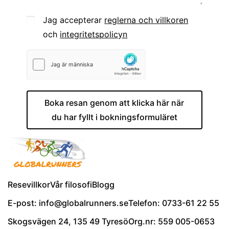
Jag accepterar
reglerna och villkoren
och
integritetspolicyn
Boka resan genom att klicka här när
du har fyllt i bokningsformuläret
Resevillkor
Vår filosofi
Blogg
E-post: info@globalrunners.se
Telefon: 0733-61 22 55
Skogsvägen 24, 135 49 Tyresö
Org.nr: 559 005-0653