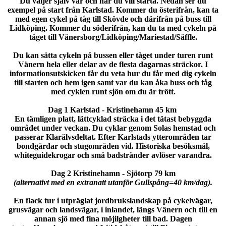
Du väljer själv var och när du vill starta. Nedan ser du
exempel på start från Karlstad. Kommer du österifrån, kan ta
med egen cykel på tåg till Skövde och därifrån på buss till
Lidköping. Kommer du söderifrån, kan du ta med cykeln på
tåget till Vänersborg/Lidköping/Mariestad/Säffle.
Du kan sätta cykeln på bussen eller tåget under turen runt
Vänern hela eller delar av de flesta dagarnas sträckor. I
informationsutskicken får du veta hur du får med dig cykeln
till starten och hem igen samt var du kan åka buss och tåg
med cyklen runt sjön om du är trött.
Dag 1 Karlstad - Kristinehamn 45 km
En tämligen platt, lättcyklad sträcka i det tätast bebyggda
området under veckan. Du cyklar genom Solas hemstad och
passerar Klarälvsdeltat. Efter Karlstads ytterområden tar
bondgårdar och stugområden vid. Historiska besöksmål,
whiteguidekrogar och små badstränder avlöser varandra.
Dag 2 Kristinehamn - Sjötorp 79 km
(alternativt med en extranatt utanför Gullspång=40 km/dag).
En flack tur i utpräglat jordbrukslandskap på cykelvägar,
grusvägar och landsvägar, i inlandet, längs Vänern och till en
annan sjö med fina möjilgheter till bad. Dagen