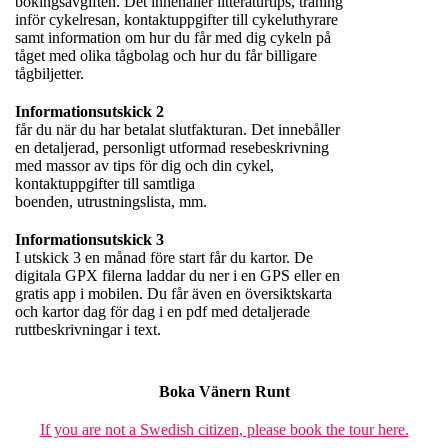
bokingsavgiften. Det innehåller litteraturtips, träning
inför cykelresan, kontaktuppgifter till cykeluthyrare
samt information om hur du får med dig cykeln på
tåget med olika tågbolag och hur du får billigare
tågbiljetter.
Informationsutskick 2
får du när du har betalat slutfakturan. Det innebåller
en detaljerad, personligt utformad resebeskrivning
med massor av tips för dig och din cykel,
kontaktuppgifter till samtliga
boenden, utrustningslista, mm.
Informationsutskick 3
I utskick 3 en månad före start får du kartor. De
digitala GPX filerna laddar du ner i en GPS eller en
gratis app i mobilen. Du får även en översiktskarta
och kartor dag för dag i en pdf med detaljerade
ruttbeskrivningar i text.
Boka Vänern Runt
If you are not a Swedish citizen, please book the tour here.