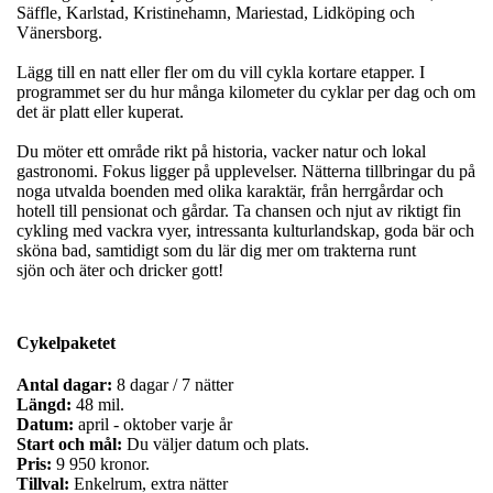
Säffle, Karlstad, Kristinehamn, Mariestad, Lidköping och
Vänersborg.
Lägg till en natt eller fler om du vill cykla kortare etapper. I
programmet ser du hur många kilometer du cyklar per dag och om
det är platt eller kuperat.
Du möter ett område rikt på historia, vacker natur och lokal
gastronomi. Fokus ligger på upplevelser. Nätterna tillbringar du på
noga utvalda boenden med olika karaktär, från herrgårdar och
hotell till pensionat och gårdar. Ta chansen och njut av riktigt fin
cykling med vackra vyer, intressanta kulturlandskap, goda bär och
sköna bad, samtidigt som du lär dig mer om trakterna runt
sjön och äter och dricker gott!
Cykelpaketet
Antal dagar:
8 dagar / 7 nätter
Längd:
48 mil.
Datum:
april - oktober varje år
Start och mål:
Du väljer datum och plats.
Pris:
9 950 kronor.
Tillval:
Enkelrum, extra nätter