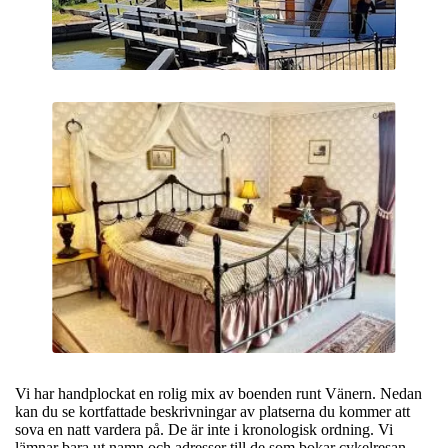
Vi har handplockat en rolig mix av boenden runt Vänern. Nedan
kan du se kortfattade beskrivningar av platserna du kommer att
sova en natt vardera på. De är inte i kronologisk ordning. Vi
lämnar bara ut namn och adresser till de som bokar cykelresan.