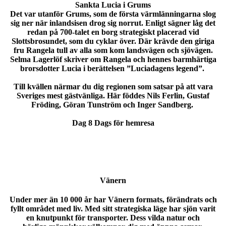
Sankta Lucia i Grums
Det var utanför Grums, som de första värmlänningarna slog
sig ner när inlandsisen drog sig norrut. Enligt sägner låg det
redan på 700-talet en borg strategiskt placerad vid
Slottsbrosundet, som du cyklar över. Där krävde den giriga
fru Rangela tull av alla som kom landsvägen och sjövägen.
Selma Lagerlöf skriver om Rangela och hennes barmhärtiga
brorsdotter Lucia i berättelsen ”Luciadagens legend”.
Till kvällen närmar du dig regionen som satsar på att vara
Sveriges mest gästvänliga. Här föddes Nils Ferlin, Gustaf
Fröding, Göran Tunström och Inger Sandberg.
Dag 8 Dags för hemresa
Vänern
Under mer än 10 000 år har Vänern formats, förändrats och
fyllt området med liv. Med sitt strategiska läge har sjön varit
en knutpunkt för transporter. Dess vilda natur och