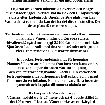
härliga människor välkomnar dig med öppna armar.
I hjärtat av Norden mittemellan Sveriges och Norges
huvudstäder ligger Sveriges största sjö - och Europas tredje
största efter Ladoga och Onega, på 26:e plats i världen.
Vattnet är så rent att du kan dricka det direkt från sjön. Det
är en plats där minnen skapas.
Tre landskap och 13 kommuner samsas runt ett och samma
innanhav. I Vänern hittar du Europas största
sötvattensskärgård med drygt 22 000 öar, kobbar och skär.
Sjön är ett badparadis med fina sandstränder och grunda
vikar. Inte mindre än 38 fiskarter simmar här.
En vacker, förtroendeingivande förhoppning
Namnet Vänern anses komma från fornsvenskans vænir,
med kopplingar till orden vån 'förhoppning'
och vän 'förtroendeingivande', 'vacker'. En vacker och
förtroendeingivande förhoppning helt enkelt. Som vanligt
finns mer än en tolkning. Namnet kan vara flera tusen år
gammalt och kopplat till numera okända ord.
Dalbosjön och Värmlandssjön
Vänerns medeldjup är 27 meter och på djupaste stället är
det 106 meter till botten. Vänern delas av en skärgård