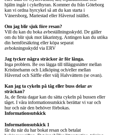
hjälm ingår i cykelhyran. Kommer du från Göteborg
kan vi ordna hyrcykel så att du kan starta i
Vänersborg, Mariestad eller Håverud istället.
Om jag blir sjuk före resan?
Vill du kan du boka avbeställningsskydd. De gäller
om du blir sjuk mot läkarintyg. Antingen kan du utöka
din hemförsäkring eller köpa separat
avbokningsskydd via
ERV
Jag tycker några sträckor är för långa.
Inga problem. Be oss lägga till tilläggsnätter mellan
Kristinehamn och Lidköping och/eller mellan
Håverud och Säffle eller välj Halvvättern (se ovan).
Kan jag ta cykeln på tåg eller buss delar av
sträckan?
Ja, de flesta dagar kan du sätta cykeln på bussen eller
tåget. I våra informationsutskick berättar vi var och
hur och när den behöver förbokas.
Informationsutskick
Informationsutskick 1
får du när du har bokat resan och betalat