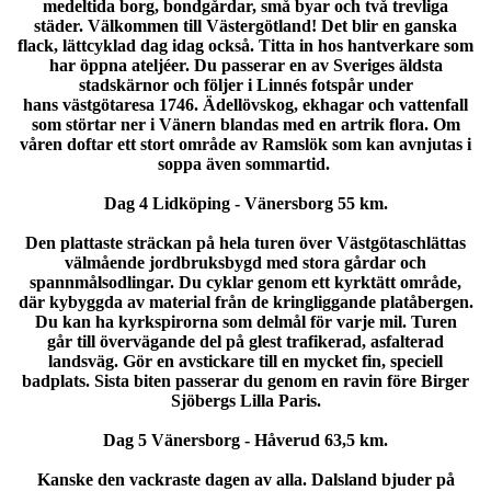
medeltida borg, bondgårdar, små byar och två trevliga
städer. Välkommen till Västergötland! Det blir en ganska
flack, lättcyklad dag idag också. Titta in hos hantverkare som
har öppna ateljéer. Du passerar en av Sveriges äldsta
stadskärnor och följer i Linnés fotspår under
hans västgötaresa 1746. Ädellövskog, ekhagar och vattenfall
som störtar ner i Vänern blandas med en artrik flora. Om
våren doftar ett stort område av Ramslök som kan avnjutas i
soppa även sommartid.
Dag 4 Lidköping - Vänersborg 55 km.
Den plattaste sträckan på hela turen över Västgötaschlättas
välmående jordbruksbygd med stora gårdar och
spannmålsodlingar. Du cyklar genom ett kyrktätt område,
där kybyggda av material från de kringliggande platåbergen.
Du kan ha kyrkspirorna som delmål för varje mil. Turen
går till övervägande del på glest trafikerad, asfalterad
landsväg. Gör en avstickare till en mycket fin, speciell
badplats. Sista biten passerar du genom en ravin före Birger
Sjöbergs Lilla Paris.
Dag 5 Vänersborg - Håverud 63,5 km.
Kanske den vackraste dagen av alla. Dalsland bjuder på