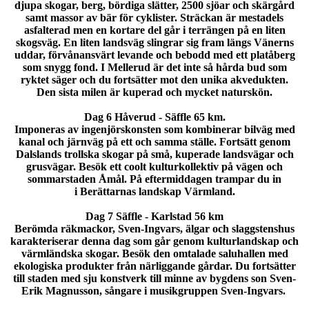
djupa skogar, berg, bördiga slätter, 2500 sjöar och skärgård
samt massor av bär för cyklister. Sträckan är mestadels
asfalterad men en kortare del går i terrängen på en liten
skogsväg. En liten landsväg slingrar sig fram längs Vänerns
uddar, förvånansvärt levande och bebodd med ett platåberg
som snygg fond. I Mellerud är det inte så hårda bud som
ryktet säger och du fortsätter mot den unika akvedukten.
Den sista milen är kuperad och mycket naturskön.
Dag 6 Håverud - Säffle 65 km.
Imponeras av ingenjörskonsten som kombinerar bilväg med
kanal och järnväg på ett och samma ställe. Fortsätt genom
Dalslands trollska skogar på små, kuperade landsvägar och
grusvägar. Besök ett coolt kulturkollektiv på vägen och
sommarstaden Åmål. På eftermiddagen trampar du in
i Berättarnas landskap Värmland.
Dag 7 Säffle - Karlstad 56 km
Berömda räkmackor, Sven-Ingvars, älgar och slaggstenshus
karakteriserar denna dag som går genom kulturlandskap och
värmländska skogar. Besök den omtalade saluhallen med
ekologiska produkter från närliggande gårdar. Du fortsätter
till staden med sju konstverk till minne av bygdens son Sven-
Erik Magnusson, sångare i musikgruppen Sven-Ingvars.