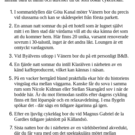
I sommaridyllen där Göta Kanal möter Vänern bor du precis
vid slussarna och kan se skådespelet från första parkett.
En annan natt somnar du på ett hotell som är lugnet självt
mitt i en liten stad där värdarna vill att du ska känna det som
att du kommer hem. Här finns 20 unika, varsamt renoverade
sovrum i 30-talsstil, inget är det andra likt. Loungen är ett
omtyckt vardagsrum.
Vid Byälvens utlopp i Vänern bor du på ett personligt B&B.
En fjärde natt somnar du intill Klarälven i närheten av en
känd kaffeproducent, vilket kan kännas i näsan.
På en vacker herrgård bland praktfulla ekar hör du historiens
vingslag eka mellan väggarna. Kanske får du sova i samma
rum som Nicole Kidman eller Stellan Skarsgård sov i när de
bodde här. Är du mot förmodan rastlös efter dagens cykling
finns ett fint löparspår och en relaxavdelning. I ena flygeln
spökar det - där sägs en tidigare ägarinna gå igen.
Efter en ljuvlig cykeldag bor du vid Magnus Gabriel de la
Gardies tidigare jaktslott på Kållandsö.
Sista natten bor du i närheten av en världsberömd akvedukt,
där du får vara med om det spektakulära mötet mellan