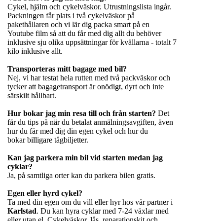
Cykel, hjälm och cykelväskor. Utrustningslista ingår.
Packningen får plats i två cykelväskor på
pakethållaren och vi lär dig packa smart på en
Youtube film så att du får med dig allt du behöver
inklusive sju olika uppsättningar för kvällarna - totalt 7
kilo inklusive allt.
Transporteras mitt bagage med bil?
Nej, vi har testat hela rutten med två packväskor och
tycker att bagagetransport är onödigt, dyrt och inte
särskilt hållbart.
Hur bokar jag min resa till och från starten?
Det
får du tips på när du betalat anmälningsavgiften, även
hur du får med dig din egen cykel och hur du
bokar billigare tågbiljetter.
Kan jag parkera min bil vid starten medan jag
cyklar?
Ja, på samtliga orter kan du parkera bilen gratis.
Egen eller hyrd cykel?
Ta med din egen om du vill eller hyr hos vår partner i
Karlstad
. Du kan hyra cyklar med 7-24 växlar med
eller utan el. Cykelväskor, lås, reparationskit och