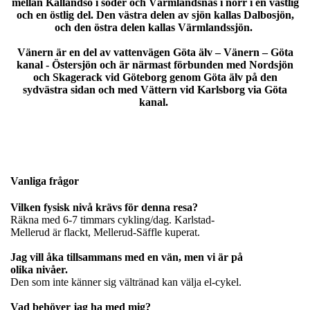
mellan Kållandsö i söder och Värmlandsnäs i norr i en västlig
och en östlig del. Den västra delen av sjön kallas Dalbosjön,
och den östra delen kallas Värmlandssjön.
Vänern är en del av vattenvägen Göta älv – Vänern – Göta
kanal - Östersjön och är närmast förbunden med Nordsjön
och Skagerack vid Göteborg genom Göta älv på den
sydvästra sidan och med Vättern vid Karlsborg via Göta
kanal.
Vanliga frågor
Vilken fysisk nivå krävs för denna resa?
Räkna med 6-7 timmars cykling/dag. Karlstad-
Mellerud är flackt, Mellerud-Säffle kuperat.
Jag vill åka tillsammans med en vän, men vi är på
olika nivåer.
Den som inte känner sig vältränad kan välja el-cykel.
Vad behöver jag ha med mig?