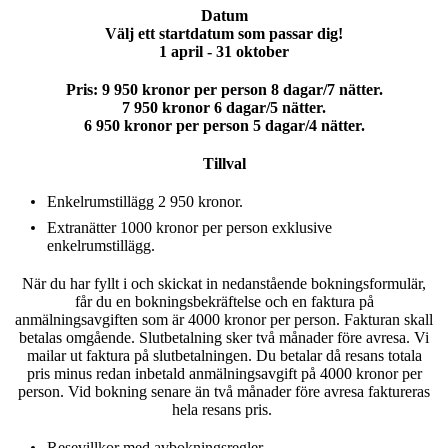
Datum
Välj ett startdatum som passar dig!
1 april - 31 oktober
Pris:
9 950 kronor per person 8 dagar/7 nätter.
7 950 kronor 6 dagar/5 nätter.
6 950 kronor per person 5 dagar/4 nätter.
Tillval
Enkelrumstillägg 2 950 kronor.
Extranätter 1000 kronor per person exklusive
enkelrumstillägg.
När du har fyllt i och skickat in nedanstående bokningsformulär,
får du en bokningsbekräftelse och en faktura på
anmälningsavgiften som är 4000 kronor per person. Fakturan skall
betalas omgående. Slutbetalning sker två månader före avresa. Vi
mailar ut faktura på slutbetalningen. Du betalar då resans totala
pris minus redan inbetald anmälningsavgift på 4000 kronor per
person. Vid bokning senare än två månader före avresa faktureras
hela resans pris.
Resevillkor
med avbokningsregler.